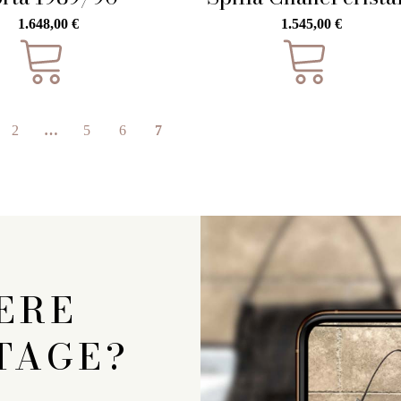
1.648,00
€
1.545,00
€
2
…
5
6
7
ERE
TAGE?