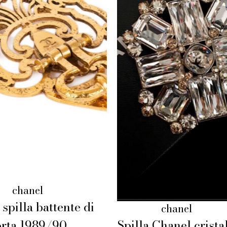
chanel
spilla battente di
chanel
orta 1989/90
Spilla Chanel cristal