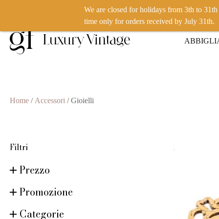
We are closed for holidays from 3th to 31t
VUOI VENDERE UN PRODOTTO? CLICCA QUI
time only for orders received by July 31th.
ABBIGL
Home
/
Accessori
/ Gioielli
Filtri
Prezzo
Promozione
Categorie