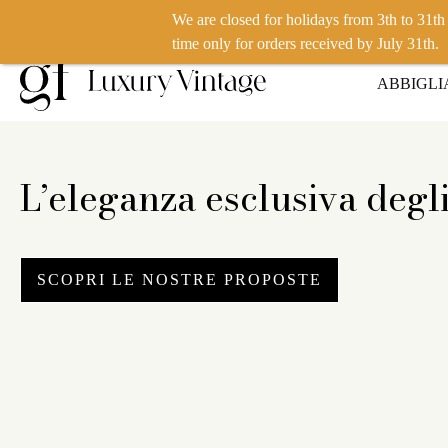
We are closed for holidays from 3th to 31t
VUOI VENDERE UN PRODOTTO? CLICCA QUI
time only for orders received by July 31th.
ABBIGL
L’eleganza esclusiva degl
SCOPRI LE NOSTRE PROPOSTE