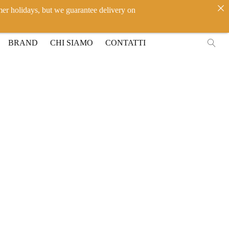
mer holidays, but we guarantee delivery on
IT
EN
ACCEDI
BRAND
CHI SIAMO
CONTATTI