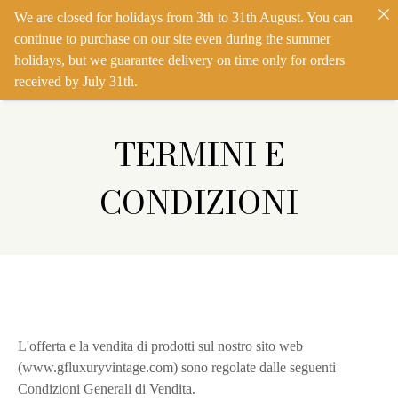
We are closed for holidays from 3th to 31th August. You can
IT
EN
ACCEDI
continue to purchase on our site even during the summer
holidays, but we guarantee delivery on time only for orders
received by July 31th.
TERMINI E
CONDIZIONI
L'offerta e la vendita di prodotti sul nostro sito web
(www.gfluxuryvintage.com) sono regolate dalle seguenti
Condizioni Generali di Vendita.