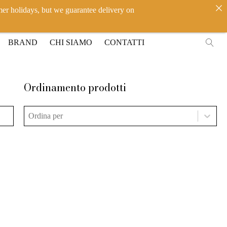
mer holidays, but we guarantee delivery on
IT
EN
ACCEDI
BRAND
CHI SIAMO
CONTATTI
Ordinamento prodotti
Ordinamento prodotti
Ordinamento prodotti
Ordinamento prodotti