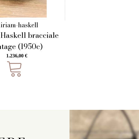
iriam-haskell
Haskell bracciale
ntage (1950c)
1.236,00
€