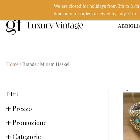
We are closed for holidays from 3th to 31t
VUOI VENDERE UN PRODOTTO? CLICCA QUI
time only for orders received by July 31th.
ABBIGL
Home
/ Brands / Miriam Haskell
Filtri
Prezzo
Promozione
Categorie