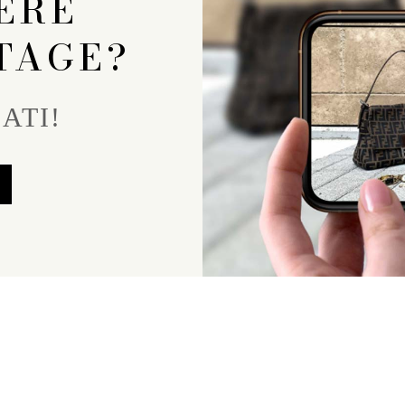
ERE
TAGE?
ATI!