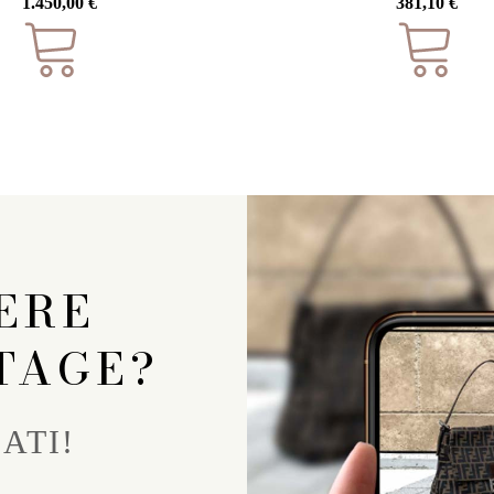
1.450,00
€
381,10
€
ERE
TAGE?
ATI!