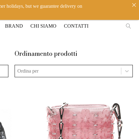
mer holidays, but we guarantee delivery on
IT
EN
ACCEDI
BRAND
CHI SIAMO
CONTATTI
Ordinamento prodotti
Ordinamento prodotti
Ordinamento prodotti
Ordinamento prodotti