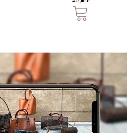
412,00
€