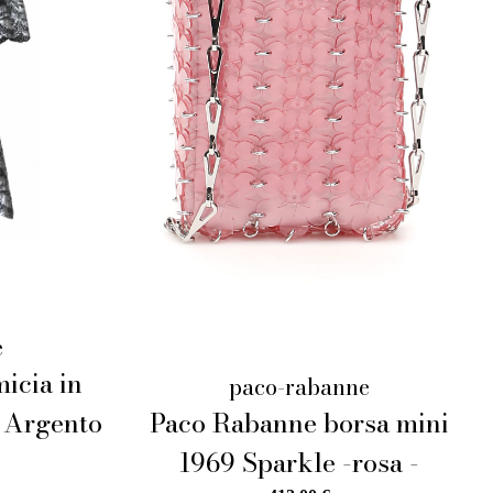
e
icia in
paco-rabanne
e Argento
Paco Rabanne borsa mini
1969 Sparkle -rosa -