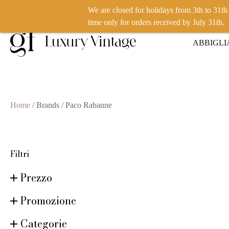
We are closed for holidays from 3th to 31t
VUOI VENDERE UN PRODOTTO? CLICCA QUI
time only for orders received by July 31th.
ABBIGL
Home
/ Brands / Paco Rabanne
Filtri
Prezzo
Promozione
Categorie