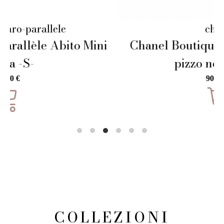
chanel
Chanel Boutique – Abito in seta e
pizzo nero Eu. 38
900,00
€
COLLEZIONI