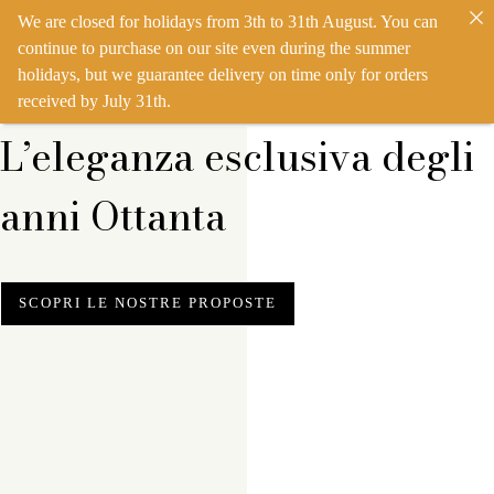
We are closed for holidays from 3th to 31th August. You can
IT
EN
ACCEDI
continue to purchase on our site even during the summer
holidays, but we guarantee delivery on time only for orders
received by July 31th.
L’eleganza esclusiva degli
anni Ottanta
SCOPRI LE NOSTRE PROPOSTE