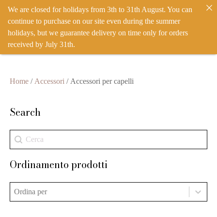
We are closed for holidays from 3th to 31th August. You can
IT
EN
ACCEDI
NON DISPONIBILE
continue to purchase on our site even during the summer
holidays, but we guarantee delivery on time only for orders
received by July 31th.
Home
/
Accessori
/ Accessori per capelli
Search
Search
Search
Ordinamento prodotti
Ordinamento prodotti
Ordinamento prodotti
Ordinamento prodotti