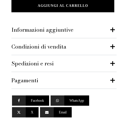
Chanel
AGGIUNGI AL CARRELLO
2008,
Abito
in
Seta
Informazioni aggiuntive
Fr.38
quantità
Condizioni di vendita
Spedizioni e resi
Pagamenti
Facebook
WhatsApp
X
Email