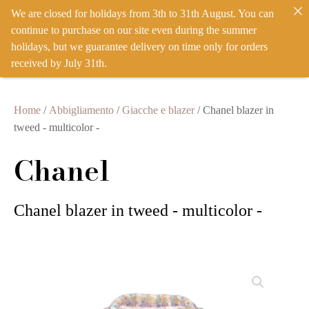
We are closed for holidays from 3th to 31th August. You can
IT
EN
ACCEDI
continue to purchase on our site even during the summer
holidays, but we guarantee delivery on time only for orders
received by July 31th.
Home
/
Abbigliamento
/
Giacche e blazer
/ Chanel blazer in
tweed - multicolor -
Chanel
Chanel blazer in tweed - multicolor -