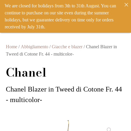
We are closed for holidays from 3th to 31th August. You can
IT
EN
ACCEDI
continue to purchase on our site even during the summer
holidays, but we guarantee delivery on time only for orders
received by July 31th.
Home
/
Abbigliamento
/
Giacche e blazer
/ Chanel Blazer in
Tweed di Cotone Fr. 44 - multicolor-
Chanel
Chanel Blazer in Tweed di Cotone Fr. 44
- multicolor-