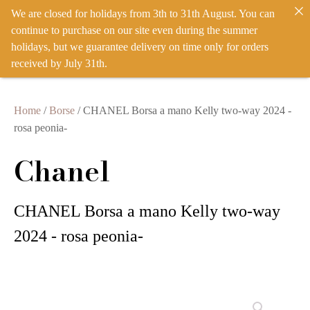
We are closed for holidays from 3th to 31th August. You can
IT
EN
ACCEDI
continue to purchase on our site even during the summer
holidays, but we guarantee delivery on time only for orders
received by July 31th.
Home
/
Borse
/ CHANEL Borsa a mano Kelly two-way 2024 -
rosa peonia-
Chanel
CHANEL Borsa a mano Kelly two-way
2024 - rosa peonia-