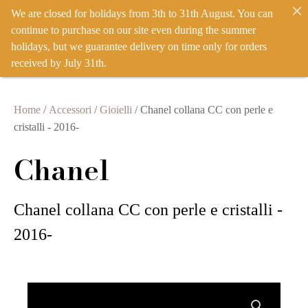
We are closed for holidays from 3th to 31th August. You can
IT
EN
ACCEDI
continue to purchase on our site even during the summer
holidays, but we guarantee delivery on time only for orders
received by July 31th.
Home
/
Accessori
/
Gioielli
/ Chanel collana CC con perle e
cristalli - 2016-
Chanel
Chanel collana CC con perle e cristalli -
2016-