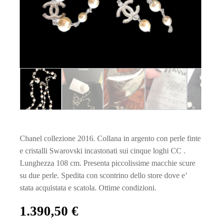
Chanel collezione 2016. Collana in argento con perle finte
e cristalli Swarovski incastonati sui cinque loghi CC .
Lunghezza 108 cm. Presenta piccolissime macchie scure
su due perle. Spedita con scontrino dello store dove e’
stata acquistata e scatola. Ottime condizioni.
1.390,50
€