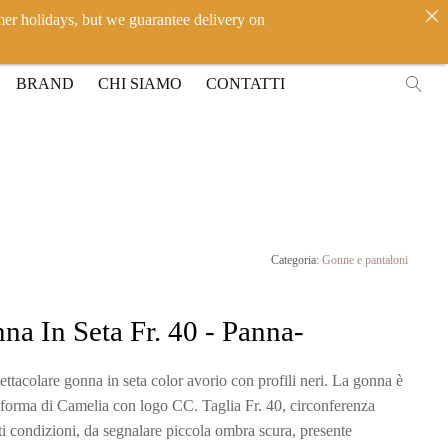
mer holidays, but we guarantee delivery on
IT
EN
ACCEDI
BRAND
CHI SIAMO
CONTATTI
Categoria:
Gonne e pantaloni
a In Seta Fr. 40 - Panna-
ttacolare gonna in seta color avorio con profili neri. La gonna è
 forma di Camelia con logo CC. Taglia Fr. 40, circonferenza
ti condizioni, da segnalare piccola ombra scura, presente