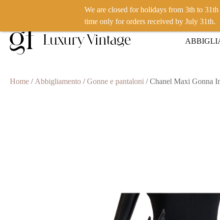
We are closed for holidays from 3th to 31t
VUOI VENDERE UN PRODOTTO? CLICCA QUI
time only for orders received by July 31th.
ABBIGL
Home
/
Abbigliamento
/
Gonne e pantaloni
/ Chanel Maxi Gonna In 