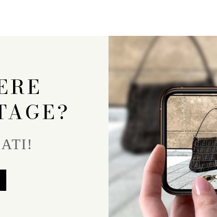
ERE
TAGE?
ATI!