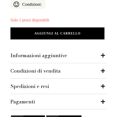
Condizioni:
Solo 1 pezzi disponibili
Chanel
AGGIUNGI AL CARRELLO
Mini
Kelly
Flap
Bag
Informazioni aggiuntive
–
Pelle
Trapuntata
Condizioni di vendita
Nera,
Hardware
Oro
Anticato
Spedizioni e resi
–
Full
Set
Pagamenti
quantità