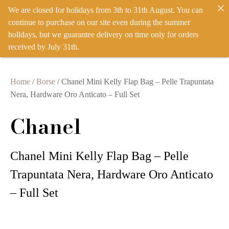
We are closed for holidays from 3th to 31th August. You can
IT
EN
ACCEDI
continue to purchase on our site even during the summer
holidays, but we guarantee delivery on time only for orders
received by July 31th.
Home
/
Borse
/ Chanel Mini Kelly Flap Bag – Pelle Trapuntata
Nera, Hardware Oro Anticato – Full Set
Chanel
Chanel Mini Kelly Flap Bag – Pelle
Trapuntata Nera, Hardware Oro Anticato
– Full Set