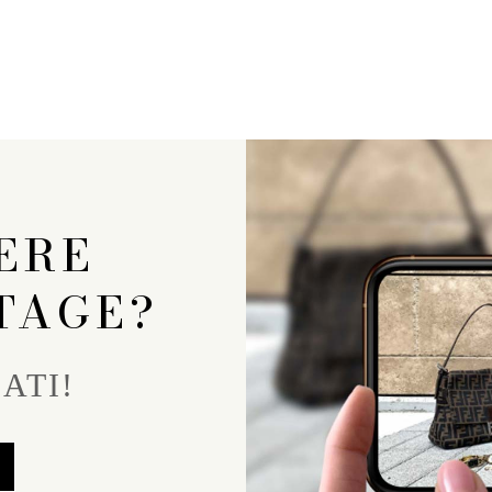
ERE
TAGE?
ATI!