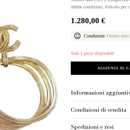
ottime condizioni. Articolo per co
1.280,00
€
Condizioni:
Ottimo stato
Solo 1 pezzi disponibili
Chanel
AGGIUNGI AL 
Orecchini
a
cerchio
con
Informazioni aggiunti
logo
CC
e
Condizioni di vendita
clip
96P
quantità
Spedizioni e resi