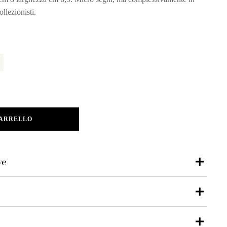
llezionisti.
CARRELLO
ve