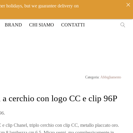
mer holidays, but we guarantee delivery on
IT
EN
ACCEDI
BRAND
CHI SIAMO
CONTATTI
Categoria:
Abbigliamento
 a cerchio con logo CC e clip 96P
96.
e clip Chanel, triplo cerchio con clip CC, metallo placcato oro.
cm 8 larghezza cm 6,5. Micro segni, ma complessivamente in