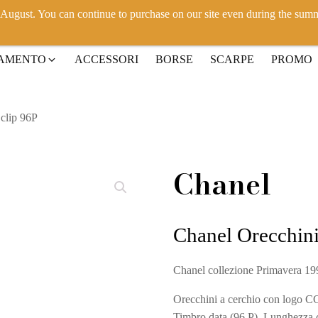
h August. You can continue to purchase on our site even during the sum
IAMENTO
ACCESSORI
BORSE
SCARPE
PROMO
 clip 96P
Chanel
Chanel Orecchini
Chanel collezione Primavera 19
Orecchini a cerchio con logo CC 
Timbro data (96 P). Lunghezza 