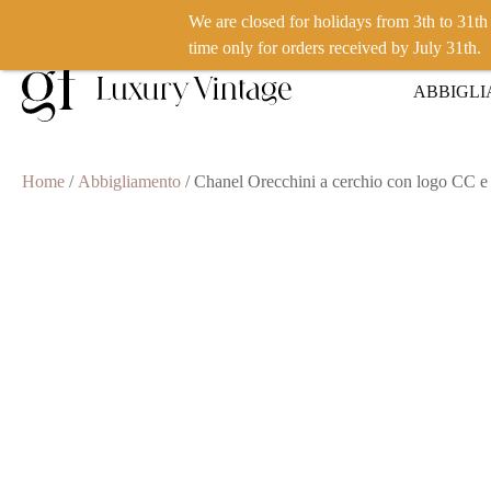
We are closed for holidays from 3th to 31t
VUOI VENDERE UN PRODOTTO? CLICCA QUI
time only for orders received by July 31th.
ABBIGL
Home
/
Abbigliamento
/ Chanel Orecchini a cerchio con logo CC e