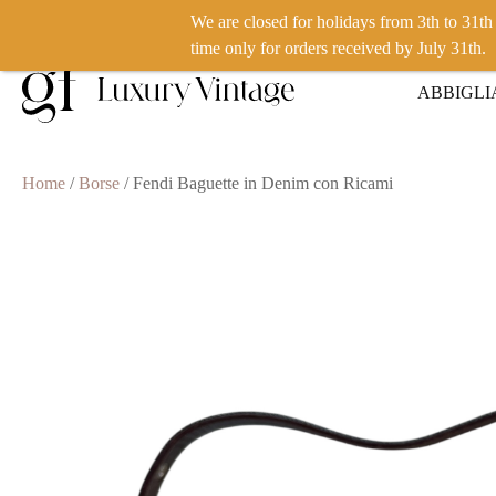
We are closed for holidays from 3th to 31t
VUOI VENDERE UN PRODOTTO? CLICCA QUI
time only for orders received by July 31th.
ABBIGL
Home
/
Borse
/ Fendi Baguette in Denim con Ricami