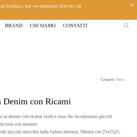
mer holidays, but we guarantee delivery on
IT
EN
ACCEDI
BRAND
CHI SIAMO
CONTATTI
Categoria:
Borse
in Denim con Ricami
a in denim con ricami verdi e rosa che incorporano piccoli
seta rosa con numero
( solo piccola macchia sulla fodera interna). Misure cm 25x15x5.