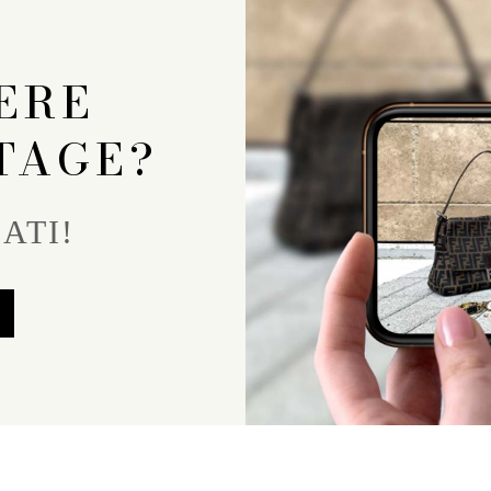
ERE
TAGE?
ATI!