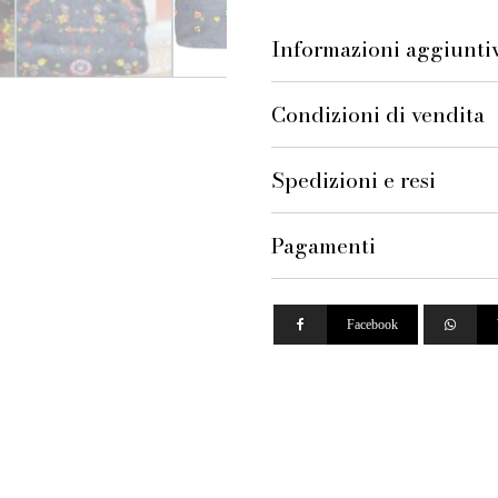
Vintage
Denim
Informazioni aggiunti
Perline
Floreali
quantità
Condizioni di vendita
Spedizioni e resi
Pagamenti
Facebook