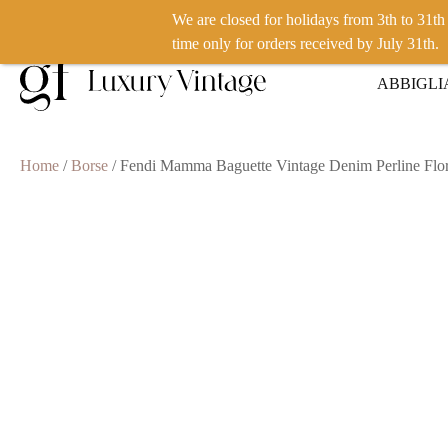
We are closed for holidays from 3th to 31t
VUOI VENDERE UN PRODOTTO? CLICCA QUI
time only for orders received by July 31th.
ABBIGL
Home
/
Borse
/ Fendi Mamma Baguette Vintage Denim Perline Flor