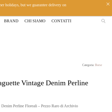
mer holidays, but we guarantee delivery on
IT
EN
ACCEDI
BRAND
CHI SIAMO
CONTATTI
Categoria:
Borse
uette Vintage Denim Perline
enim Perline Floreali – Pezzo Raro di Archivio