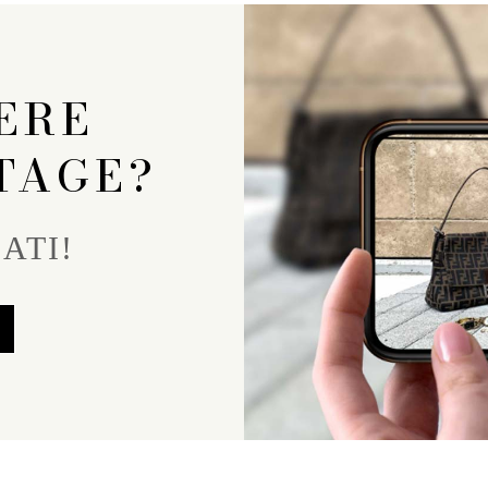
ERE
TAGE?
ATI!