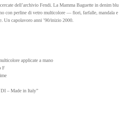
ricercate dell’archivio Fendi. La Mamma Baguette in denim blu
o con perline di vetro multicolore — fiori, farfalle, mandala e
ie. Un capolavoro anni ’90/inizio 2000.
multicolore applicate a mano
o F
lime
NDI – Made in Italy”