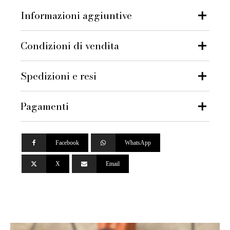
–
Informazioni aggiuntive
Vert
Fizz
Epsom,
Condizioni di vendita
Palladium
Hardware
|
2024
Spedizioni e resi
quantità
Pagamenti
Facebook
WhatsApp
X
Email