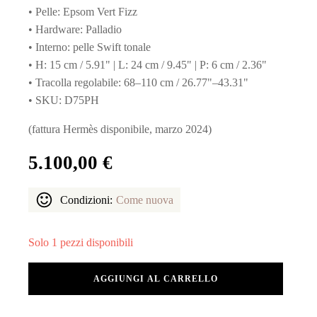
• Pelle: Epsom Vert Fizz
• Hardware: Palladio
• Interno: pelle Swift tonale
• H: 15 cm / 5.91" | L: 24 cm / 9.45" | P: 6 cm / 2.36"
• Tracolla regolabile: 68–110 cm / 26.77"–43.31"
• SKU: D75PH
(fattura Hermès disponibile, marzo 2024)
5.100,00
€
Condizioni:
Come nuova
Solo 1 pezzi disponibili
Hermès
AGGIUNGI AL CARRELLO
Della
Cavalleria
Élan