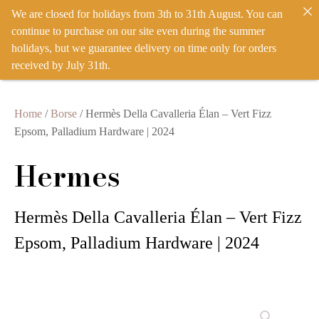
We are closed for holidays from 3th to 31th August. You can
IT
EN
ACCEDI
continue to purchase on our site even during the summer
holidays, but we guarantee delivery on time only for orders
received by July 31th.
Home
/
Borse
/ Hermès Della Cavalleria Élan – Vert Fizz
Epsom, Palladium Hardware | 2024
Hermes
Hermès Della Cavalleria Élan – Vert Fizz
Epsom, Palladium Hardware | 2024