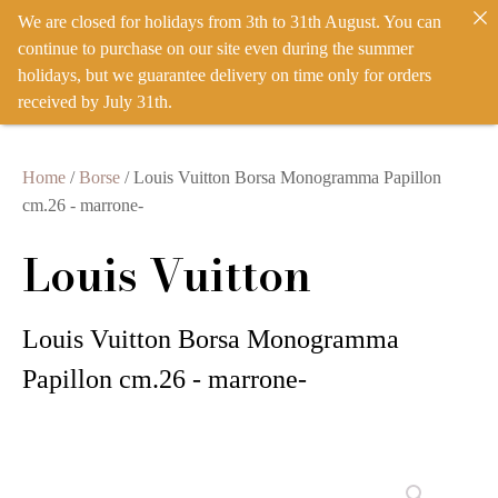
We are closed for holidays from 3th to 31th August. You can
IT
EN
ACCEDI
continue to purchase on our site even during the summer
holidays, but we guarantee delivery on time only for orders
received by July 31th.
Home
/
Borse
/ Louis Vuitton Borsa Monogramma Papillon
cm.26 - marrone-
Louis Vuitton
Louis Vuitton Borsa Monogramma
Papillon cm.26 - marrone-