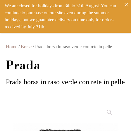
We are closed for holidays from 3th to 31th August. You can
IT
EN
ACCEDI
continue to purchase on our site even during the summer
holidays, but we guarantee delivery on time only for orders
received by July 31th.
Home
/
Borse
/ Prada borsa in raso verde con rete in pelle
Prada
Prada borsa in raso verde con rete in pelle