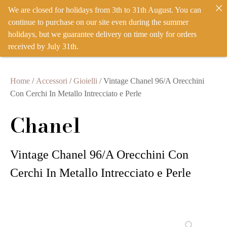
We are closed for holidays from 3th to 31th August. You can
IT
EN
ACCEDI
continue to purchase on our site even during the summer
holidays, but we guarantee delivery on time only for orders
received by July 31th.
Home
/
Accessori
/
Gioielli
/ Vintage Chanel 96/A Orecchini
Con Cerchi In Metallo Intrecciato e Perle
Chanel
Vintage Chanel 96/A Orecchini Con
Cerchi In Metallo Intrecciato e Perle