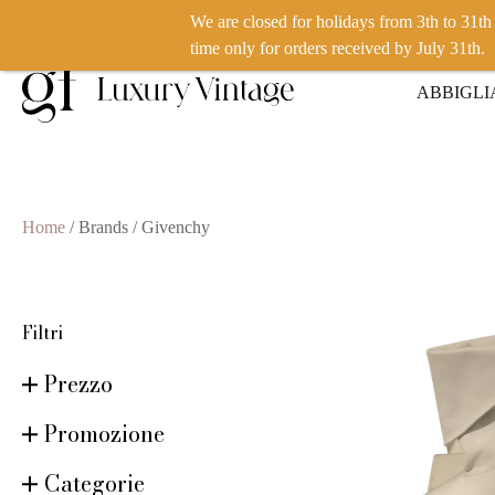
We are closed for holidays from 3th to 31t
VUOI VENDERE UN PRODOTTO? CLICCA QUI
time only for orders received by July 31th.
ABBIGL
Home
/ Brands / Givenchy
Filtri
Prezzo
Promozione
Categorie