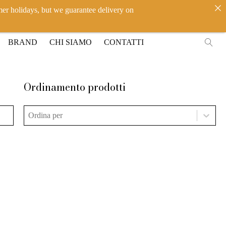
mer holidays, but we guarantee delivery on
IT
EN
ACCEDI
BRAND
CHI SIAMO
CONTATTI
Ordinamento prodotti
Ordinamento prodotti
Ordinamento prodotti
Ordinamento prodotti