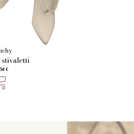
nchy
stivaletti
,50
€