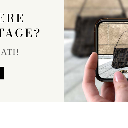
ERE
TAGE?
ATI!