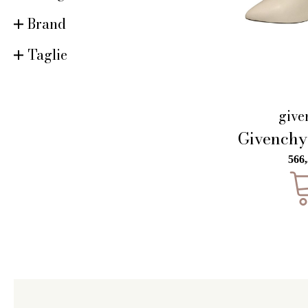
Brand
Taglie
give
Givenchy 
566