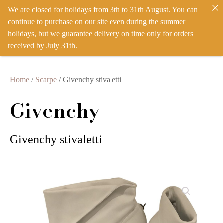
We are closed for holidays from 3th to 31th August. You can
IT
EN
ACCEDI
continue to purchase on our site even during the summer
holidays, but we guarantee delivery on time only for orders
received by July 31th.
Home
/
Scarpe
/ Givenchy stivaletti
Givenchy
Givenchy stivaletti