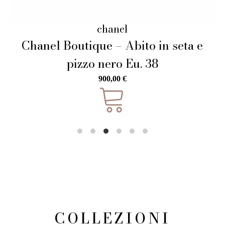
elie-saab
 e
Elie Saab – Abito in Tulle Ricamat
Oro (SS25) Eu. 38
2.300,00
€
COLLEZIONI