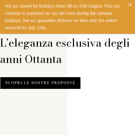
We are closed for holidays from 3th to 31th August. You can
IT
EN
ACCEDI
continue to purchase on our site even during the summer
holidays, but we guarantee delivery on time only for orders
received by July 31th.
L’eleganza esclusiva degli
anni Ottanta
SCOPRI LE NOSTRE PROPOSTE